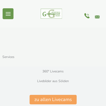
Zum
Inhalt
springen
Services
360° Livecams
Livebilder aus Sölden
zu allen Livecams