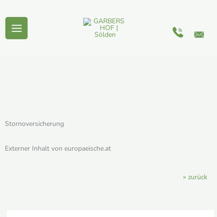
Zum
Inhalt
springen
Stornoversicherung
Externer Inhalt von europaeische.at
» zurück